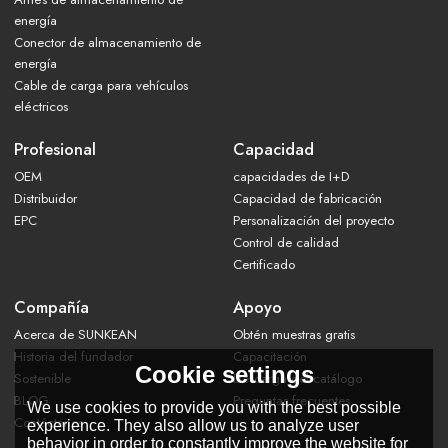
energía
Conector de almacenamiento de
energía
Cable de carga para vehículos
eléctricos
Profesional
Capacidad
OEM
capacidades de I+D
Distribuidor
Capacidad de fabricación
EPC
Personalización del proyecto
Control de calidad
Certificado
Compañía
Apoyo
Acerca de SUNKEAN
Obtén muestras gratis
Historia del fundador
Capacitación
Cookie settings
Sostenible
Descarga del catálogo
BLOG
Preguntas frecuentes
We use cookies to provide you with the best possible
Contáctanos
experience. They also allow us to analyze user
behavior in order to constantly improve the website for