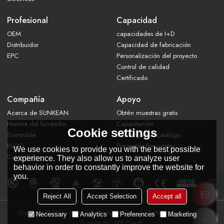
Profesional
Capacidad
OEM
capacidades de I+D
Distribuidor
Capacidad de fabricación
EPC
Personalización del proyecto
Control de calidad
Certificado
Compañía
Apoyo
Acerca de SUNKEAN
Obtén muestras gratis
Historia del fundador
Capacitación
Cookie settings
Sostenible
Descarga del catálogo
BLOG
Preguntas frecuentes
We use cookies to provide you with the best possible
Contáctanos
experience. They also allow us to analyze user
behavior in order to constantly improve the website for
you.
Reject All
Accept Selection
Accept all
Copyright © 2026
WUXI SUN KING ENERGY TECHNOLOGY CO., LTD.
Necessary
Analytics
Preferences
Marketing
Support By
BEE Cloud