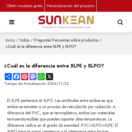
Obtén muestras gratis
Personalización del proyecto
Inicio
/
todos
/
Preguntas frecuentes sobre productos
/
¿Cuál es la diferencia entre XLPE y XLPO?
¿Cuál es la diferencia entre XLPE y XLPO?
Share
Facebook
Pinterest
Mastodon
WhatsApp
X
Tiempo de Actualización:
2024/11/22
El XLPE pertenece al XLPO. Las similitudes entre ambos es que
ambos se someten a un proceso de reticulación por radiación. A
diferencia del PVC, que es termoplástico, ambos son materiales
termoendurecibles que pueden soportar altas temperaturas. La
diferencia radica en el grado de suavidad: PVC>XLPO>XLPE. El
XLPO tiene la mejor resistencia a la intemperie entre los tres.