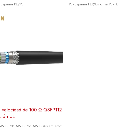
/Espuma PE/PE
PE/Espuma FEP/Espuma PE/PE
ta velocidad de 100 Ω QSFP112
ación UL
 AWG, 28 AWG, 26 AWG Aislamiento: