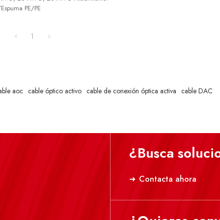
/Espuma PE/PE
1
able aoc
cable óptico activo
cable de conexión óptica activa
cable DAC
¿Busca soluci
Contacta ahora