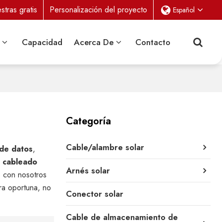
tras gratis
Personalización del proyecto
Español
Capacidad
Acerca De
Contacto
Categoría
Cable/alambre solar
 de datos
,
a
cableado
Arnés solar
e con nosotros
a oportuna, no
Conector solar
Cable de almacenamiento de