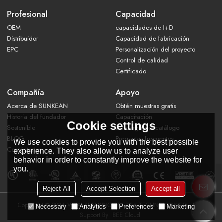
Profesional
Capacidad
OEM
capacidades de I+D
Distribuidor
Capacidad de fabricación
EPC
Personalización del proyecto
Control de calidad
Certificado
Compañía
Apoyo
Acerca de SUNKEAN
Obtén muestras gratis
Historia del fundador
Capacitación
Cookie settings
Sostenible
Descarga del catálogo
BLOG
Preguntas frecuentes
We use cookies to provide you with the best possible
Contáctanos
experience. They also allow us to analyze user
behavior in order to constantly improve the website for
you.
Reject All
Accept Selection
Accept all
Copyright © 2026
WUXI SUN KING ENERGY TECHNOLOGY CO., LTD.
Necessary
Analytics
Preferences
Marketing
Support By
BEE Cloud