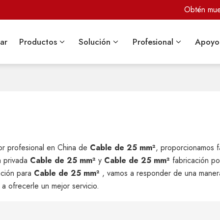
Obtén mues
ar
Productos
Solución
Profesional
Apoyo
or profesional en China de
Cable de 25 mm²
, proporcionamos f
a privada
Cable de 25 mm²
y
Cable de 25 mm²
fabricación po
ación para
Cable de 25 mm²
, vamos a responder de una maner
a ofrecerle un mejor servicio.