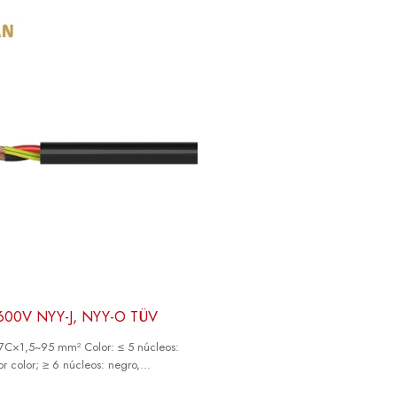
 600V NYY-J, NYY-O TÜV
7C×1,5~95 mm² Color: ≤ 5 núcleos:
r color; ≥ 6 núcleos: negro,
lanco