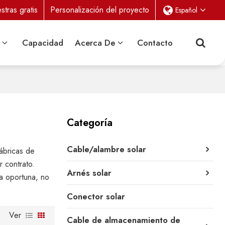
tras gratis
Personalización del proyecto
Español
Capacidad
Acerca De
Contacto
Categoría
Cable/alambre solar
ábricas de
r contrato.
Arnés solar
a oportuna, no
Conector solar
Ver
Cable de almacenamiento de