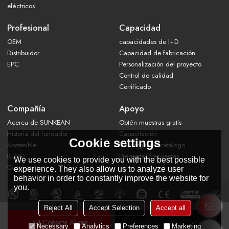
eléctricos
Profesional
Capacidad
OEM
capacidades de I+D
Distribuidor
Capacidad de fabricación
EPC
Personalización del proyecto
Control de calidad
Certificado
Compañía
Apoyo
Acerca de SUNKEAN
Obtén muestras gratis
Historia del fundador
Capacitación
Cookie settings
Sostenible
Descarga del catálogo
BLOG
Preguntas frecuentes
We use cookies to provide you with the best possible
Contáctanos
experience. They also allow us to analyze user
behavior in order to constantly improve the website for
you.
Reject All
Accept Selection
Accept all
Conecta Ahora
Añadir A La Lista De Deseos
Copyright © 2026
WUXI SUN KING ENERGY TECHNOLOGY CO., LTD.
Necessary
Analytics
Preferences
Marketing