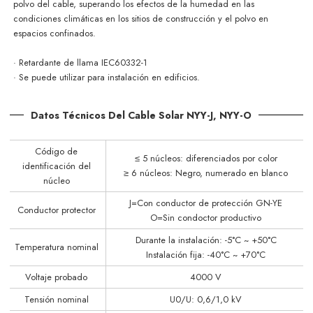
polvo del cable, superando los efectos de la humedad en las
condiciones climáticas en los sitios de construcción y el polvo en
espacios confinados.
· Retardante de llama IEC60332-1
· Se puede utilizar para
instalación
en edificios.
Datos Técnicos Del Cable Solar NYY-J, NYY-O
Código de
≤ 5 núcleos: diferenciados por color
identificación del
≥ 6 núcleos: Negro, numerado en blanco
núcleo
J=Con conductor de protección GN-YE
Conductor protector
O=Sin condoctor productivo
Durante la instalación: -5°C ~ +50°C
Temperatura nominal
Instalación fija: -40°C ~ +70°C
Voltaje probado
4000 V
Tensión nominal
U0/U: 0,6/1,0 kV