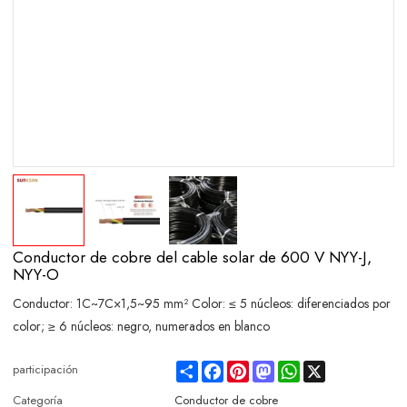
Conductor de cobre del cable solar de 600 V NYY-J,
NYY-O
Conductor: 1C~7C×1,5~95 mm² Color: ≤ 5 núcleos: diferenciados por
color; ≥ 6 núcleos: negro, numerados en blanco
Share
Facebook
Pinterest
Mastodon
WhatsApp
X
participación
Categoría
Conductor de cobre