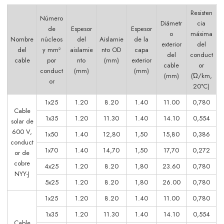
Resisten
Número
Diámetr
cia
de
Espesor
Espesor
o
máxima
Nombre
núcleos
del
Aislamie
de la
exterior
del
del
y mm²
aislamie
nto OD
capa
del
conduct
cable
por
nto
(mm)
exterior
cable
or
conduct
(mm)
(mm)
(mm)
(Ώ/km,
or
20°C)
1x25
1.20
8.20
1.40
11.00
0,780
Cable
1x35
1.20
11.30
1.40
14.10
0,554
solar de
600 V,
1x50
1.40
12,80
1,50
15,80
0,386
conduct
1x70
1.40
14,70
1,50
17,70
0,272
or de
cobre
4x25
1.20
8.20
1,80
23.60
0,780
NYY-J
5x25
1.20
8.20
1,80
26.00
0,780
1x25
1.20
8.20
1.40
11.00
0,780
1x35
1.20
11.30
1.40
14.10
0,554
Cable