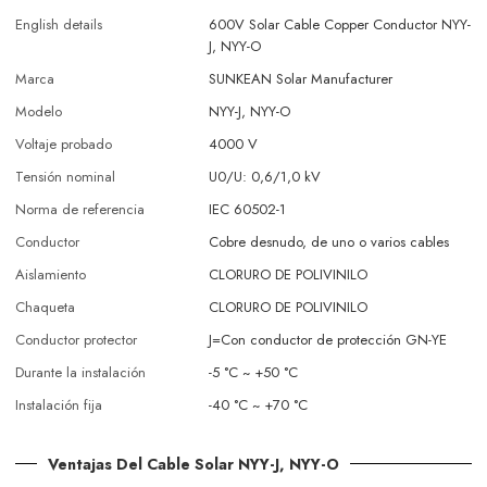
English details
600V Solar Cable Copper Conductor NYY-
J, NYY-O
Marca
SUNKEAN Solar Manufacturer
Modelo
NYY-J, NYY-O
Voltaje probado
4000 V
Tensión nominal
U0/U: 0,6/1,0 kV
Norma de referencia
IEC 60502-1
Conductor
Cobre desnudo, de uno o varios cables
Aislamiento
CLORURO DE POLIVINILO
Chaqueta
CLORURO DE POLIVINILO
Conductor protector
J=Con conductor de protección GN-YE
Durante la instalación
-5 °C ~ +50 °C
Instalación fija
-40 °C ~ +70 °C
Ventajas Del Cable Solar NYY-J, NYY-O