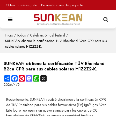
Obtén muestras gratis
Personalización del proyecto
Inicio
/
todos
/
Celebración del festival
/
SUNKEAN obtiene la certificación TÜV Rheinland B2ca CPR para sus
cables solares H1Z2Z2-K.
SUNKEAN obtiene la certificación TÜV Rheinland
B2ca CPR para sus cables solares H1Z2Z2-K.
Share
Facebook
Pinterest
Mastodon
WhatsApp
X
2026/4/9
Recientemente, SUNKEAN recibió oficialmente la certificación CPR
de TÜV Rheinland para sus cables fotovoltaicos (FV) ignífugos B2ca.
Este logro representa un nuevo avance para los cables de CC
fotovoltaicos de SUNKEAN en cuanto a seguridad ignífuga,