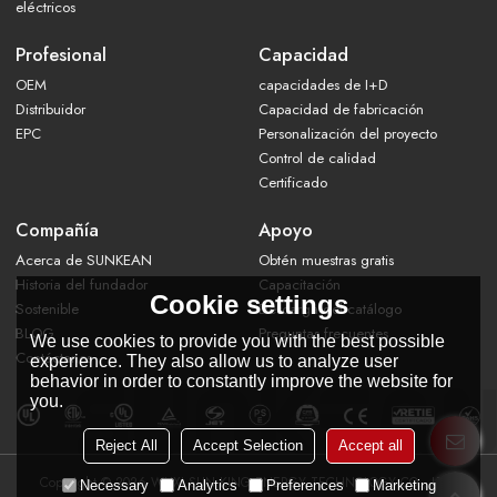
eléctricos
Profesional
Capacidad
OEM
capacidades de I+D
Distribuidor
Capacidad de fabricación
EPC
Personalización del proyecto
Control de calidad
Certificado
Compañía
Apoyo
Acerca de SUNKEAN
Obtén muestras gratis
Historia del fundador
Capacitación
Cookie settings
Sostenible
Descarga del catálogo
BLOG
Preguntas frecuentes
We use cookies to provide you with the best possible
Contáctanos
experience. They also allow us to analyze user
behavior in order to constantly improve the website for
you.
Reject All
Accept Selection
Accept all
Copyright © 2026
WUXI SUN KING ENERGY TECHNOLOGY CO., LTD.
Necessary
Analytics
Preferences
Marketing