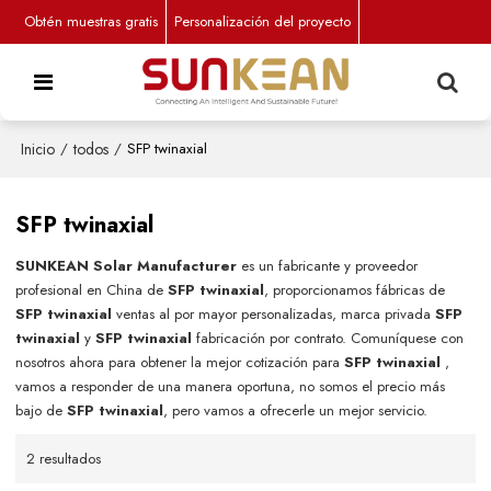
Obtén muestras gratis
Personalización del proyecto
Inicio
/
todos
/
SFP twinaxial
SFP twinaxial
SUNKEAN Solar Manufacturer
es un fabricante y proveedor
profesional en China de
SFP twinaxial
, proporcionamos fábricas de
SFP twinaxial
ventas al por mayor personalizadas, marca privada
SFP
twinaxial
y
SFP twinaxial
fabricación por contrato. Comuníquese con
nosotros ahora para obtener la mejor cotización para
SFP twinaxial
,
vamos a responder de una manera oportuna, no somos el precio más
bajo de
SFP twinaxial
, pero vamos a ofrecerle un mejor servicio.
2 resultados