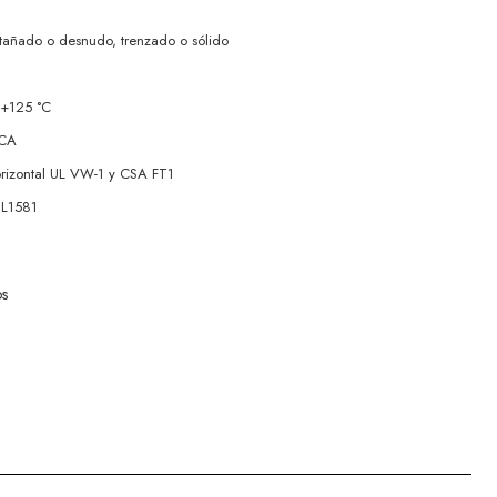
tañado o desnudo, trenzado o sólido
 +125 °C
 CA
rizontal UL VW-1 y CSA FT1
UL1581
os