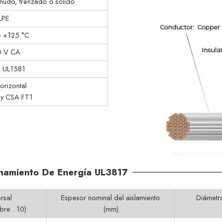
nudo, trenzado o sólido
LPE
~ +125 °C
 V CA
, UL1581
orizontal
 y CSA FT1
enamiento De Energía UL3817
rsal
Espesor nominal del aislamiento
Diámetro
bre . 10)
(mm)