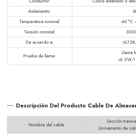
Conductor:
Cobre estañado o des
Aislamiento:
X
Temperatura nominal:
-40 °C 
Tensión nominal:
3000
De acuerdo a:
UL758
Llama h
Prueba de llama:
UL VW-1
Descripción Del Producto Cable De Almac
Sección transve
Nombre del cable
(Armamento de cali