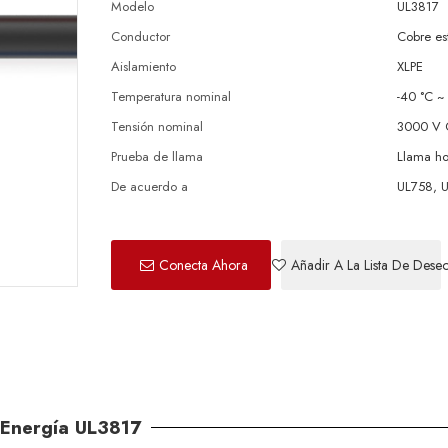
Modelo
UL3817
Conductor
Cobre es
Aislamiento
XLPE
Temperatura nominal
-40 °C ~
Tensión nominal
3000 V
Prueba de llama
Llama ho
De acuerdo a
UL758, 
Conecta Ahora
Añadir A La Lista De Dese
 Energía UL3817