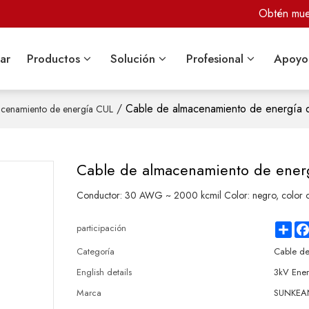
Obtén mues
ar
Productos
Solución
Profesional
Apoyo
/
Cable de almacenamiento de energía 
acenamiento de energía CUL
Cable de almacenamiento de ener
Conductor: 30 AWG ~ 2000 kcmil Color: negro, color o
Sha
participación
Categoría
Cable d
English details
3kV Ener
Marca
SUNKEAN