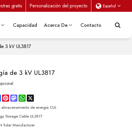
tras gratis
Personalización del proyecto
Español
Capacidad
Acerca De
Contacto
de 3 kV UL3817
gía de 3 kV UL3817
pcional
re
Facebook
Pinterest
Mastodon
WhatsApp
X
e almacenamiento de energía CUL
gy Storage Cable UL3817
 Solar Manufacturer