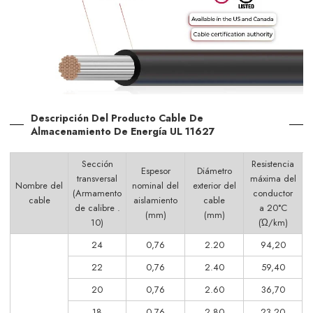
Descripción Del Producto Cable De
Almacenamiento De Energía UL 11627
Sección
Resistencia
Espesor
Diámetro
transversal
máxima del
Nombre del
nominal del
exterior del
(Armamento
conductor
cable
aislamiento
cable
de calibre .
a 20°C
(mm)
(mm)
10)
(Ώ/km)
24
0,76
2.20
94,20
22
0,76
2.40
59,40
20
0,76
2.60
36,70
18
0,76
2.80
23.20