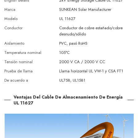
English details
2kV Energy Storage Cable UL 11627
Marca
SUNKEAN Solar Manufacturer
Modelo
UL 11627
Conductor
Conductor de cobre estañado/cobre
desnudo/sólido
Aislamiento
PVC, pasó RoHS
Temperatura nominal
105°C
Tensión nominal
2000 V CA / 2000 V CC
Prueba de llama
Llama horizontal UL VW-1 y CSA FT1
De acuerdo a
UL758, UL1581
Ventajas Del Cable De Almacenamiento De Energía
UL 11627