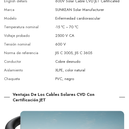
English details
600V Solar Cable CVD JET Certificated
Marca
SUNKEAN Solar Manufacturer
Modelo
Enfermedad cardiovascular
Temperatura nominal
-15 °C ~ 70 °C
Voltaje probado
2500 V CA
Tensión nominal
600 V
Norma de referencia
JIS C 3005, JIS C 3605
Conductor
Cobre desnudo
Aislamiento
XLPE, color natural
Chaqueta
PVC, negro
Ventajas De Los Cables Solares CVD Con
Certificación JET