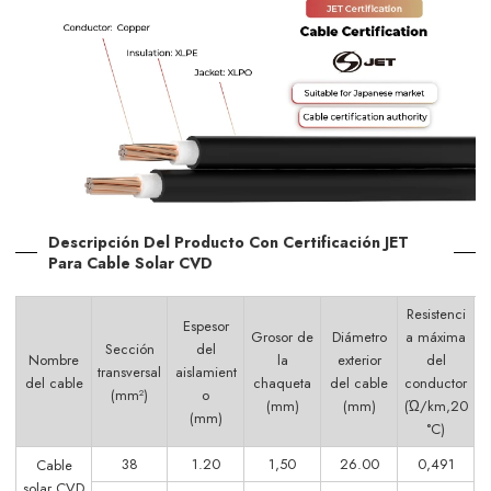
Descripción Del Producto Con Certificación JET
Para Cable Solar CVD
Resistenci
Espesor
Grosor de
Diámetro
a máxima
Sección
del
Nombre
la
exterior
del
transversal
aislamient
del cable
chaqueta
del cable
conductor
(mm²)
o
(mm)
(mm)
(Ώ/km,20
(mm)
°C)
38
1.20
1,50
26.00
0,491
Cable
solar CVD