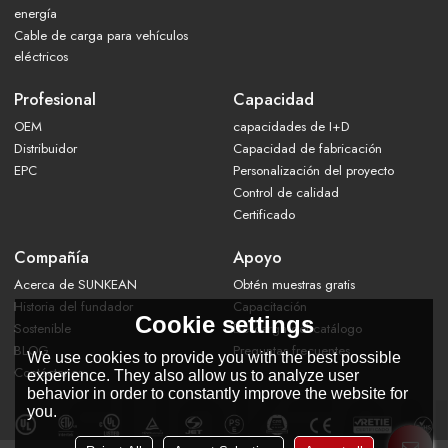
energía
Cable de carga para vehículos
eléctricos
Profesional
Capacidad
OEM
capacidades de I+D
Distribuidor
Capacidad de fabricación
EPC
Personalización del proyecto
Control de calidad
Certificado
Compañía
Apoyo
Acerca de SUNKEAN
Obtén muestras gratis
Historia del fundador
Capacitación
Cookie settings
Sostenible
Descarga del catálogo
BLOG
Preguntas frecuentes
We use cookies to provide you with the best possible
Contáctanos
experience. They also allow us to analyze user
behavior in order to constantly improve the website for
you.