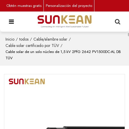
Obtén muestras gratis
Personalización del proyecto
Inicio
/
todos
/
Cable/alambre solar
/
Cable solar certificado por TÜV
/
Cable solar de un solo núcleo de 1,5 kV 2PfG 2642 PV1500DC-AL DB
TÜV