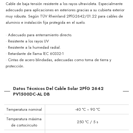
Cable de baja tensión resistente a los rayos ultravioleta. Especialmente
adecuado para aplicaciones en exteriores gracias a su cubierta exterior
muy robusta.
Según TÜV Rheinland 2PfG2642/01.22 para cables de
aluminio e instalación fija protegida en el suelo.
· Adecuado para enterramiento directo.
· Resistente a los rayos UV
· Resistente a la humedad radial.
· Retardante de llama
lEC 60332-1
· Cintas de acero blindadas, adecuadas como toma de tierra y
protección.
Datos Técnicos Del Cable Solar 2PfG 2642
PV1500DC-AL DB
Temperatura nominal
-40 °C ~ 90 °C
Temperatura máxima
250 °C / 5 s
de cortocircuito