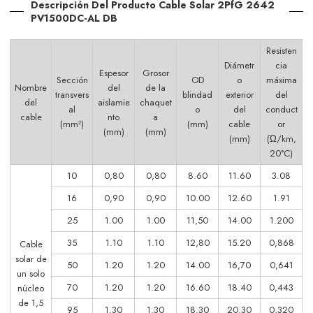
Descripción Del Producto Cable Solar 2PfG 2642
PV1500DC-AL DB
Resisten
Diámetr
cia
Espesor
Grosor
Sección
OD
o
máxima
Nombre
del
de la
transvers
blindad
exterior
del
del
aislamie
chaquet
al
o
del
conduct
cable
nto
a
(mm²)
(mm)
cable
or
(mm)
(mm)
(mm)
(Ώ/km,
20°C)
10
0,80
0,80
8.60
11.60
3.08
16
0,90
0,90
10.00
12.60
1.91
25
1.00
1.00
11,50
14.00
1.200
35
1.10
1.10
12,80
15.20
0,868
Cable
solar de
50
1.20
1.20
14.00
16,70
0,641
un solo
70
1.20
1.20
16.60
18.40
0,443
núcleo
de 1,5
95
1.30
1.30
18.30
20.30
0,320