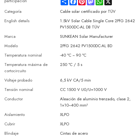
Share
Facebook
Pinterest
Mastodon
WhatsApp
X
participación
Categoría
Cable solar certificado por TÜV
English details
1.5kV Solar Cable Single Core 2PfG 2642
PV1500DC-AL DB TÜV
Marca
SUNKEAN Solar Manufacturer
Modelo
2PfG 2642 PV1500DC-AL BD
Temperatura nominal
-40 °C ~ 90 °C
Temperatura máxima de
250 °C / 5 s
cortocircuito
Voltaje probado
6,5 kV CA/5 min
Tensión nominal
CC 1500 V U0/U=1000 V
Conductor
Aleación de aluminio trenzado, clase 2,
1×10~400 mm²
Aislamiento
XLPO
Cubrir
XLPO
Blindaje
Cintas de acero