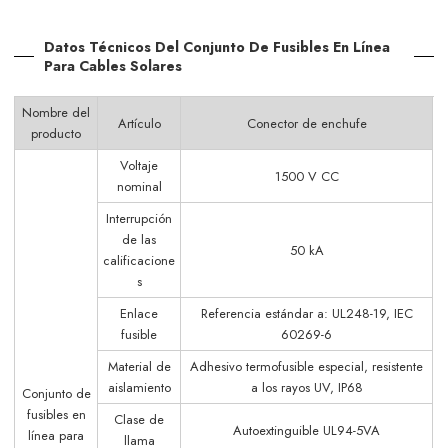
Datos Técnicos Del Conjunto De Fusibles En Línea
Para Cables Solares
Nombre del
Artículo
Conector de enchufe
producto
Voltaje
1500 V CC
nominal
Interrupción
de las
50 kA
calificacione
s
Enlace
Referencia estándar a: UL248-19, IEC
fusible
60269-6
Material de
Adhesivo termofusible especial, resistente
aislamiento
a los rayos UV, IP68
Conjunto de
fusibles en
Clase de
Autoextinguible UL94-5VA
línea para
llama