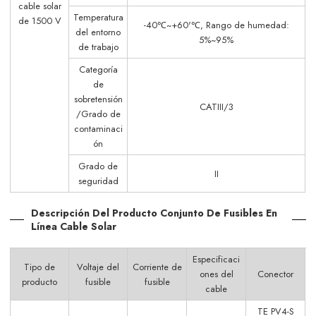
cable solar
Temperatura
de 1500 V
-40℃~+60'℃, Rango de humedad:
del entorno
5%~95%
de trabajo
Categoría
de
sobretensión
CATIII/3
/Grado de
contaminaci
ón
Grado de
II
seguridad
Descripción Del Producto Conjunto De Fusibles En
Línea Cable Solar
Especificaci
Tipo de
Voltaje del
Corriente de
ones del
Conector
producto
fusible
fusible
cable
TE PV4-S