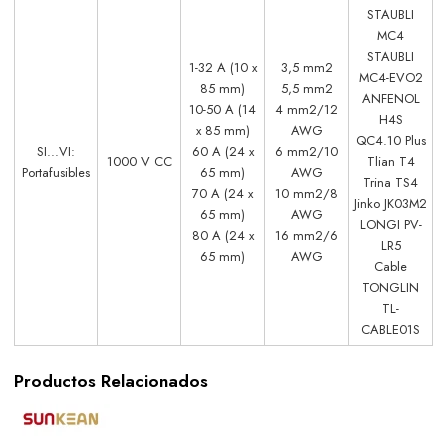
STAUBLI
MC4
STAUBLI
1-32 A (10 x
3,5 mm2
MC4-EVO2
85 mm)
5,5 mm2
ANFENOL
10-50 A (14
4 mm2/12
H4S
x 85 mm)
AWG
QC4.10 Plus
SI...VI:
60 A (24 x
6 mm2/10
1000 V CC
Tlian T4
Portafusibles
65 mm)
AWG
Trina TS4
70 A (24 x
10 mm2/8
Jinko JK03M2
65 mm)
AWG
LONGI PV-
80 A (24 x
16 mm2/6
LR5
65 mm)
AWG
Cable
TONGLIN
TL-
CABLE01S
Productos Relacionados