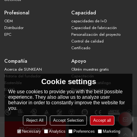
Profesional
Capacidad
OEM
capacidades de I+D
Distribuidor
Capacidad de fabricación
EPC
Personalización del proyecto
Control de calidad
Certificado
Compañía
Apoyo
Acerca de SUNKEAN
Obtén muestras gratis
Historia del fundador
Capacitación
Cookie settings
Sostenible
Descarga del catálogo
BLOG
Preguntas frecuentes
We use cookies to provide you with the best possible
Contáctanos
experience. They also allow us to analyze user
behavior in order to constantly improve the website for
you.
Reject All
Accept Selection
Accept all
Conecta Ahora
Añadir A La Lista De Deseos
Copyright © 2026
WUXI SUN KING ENERGY TECHNOLOGY CO., LTD.
Necessary
Analytics
Preferences
Marketing
Support By
BEE Cloud