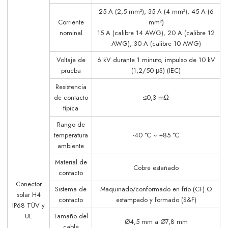
25 A (2,5 mm²), 35 A (4 mm²), 45 A (6
Corriente
mm²)
nominal
15 A (calibre 14 AWG), 20 A (calibre 12
AWG), 30 A (calibre 10 AWG)
Voltaje de
6 kV durante 1 minuto, impulso de 10 kV
prueba
(1,2/50 μS) (IEC)
Resistencia
de contacto
≤0,3 mΩ
típica
Rango de
temperatura
-40 °C ~ +85 °C
ambiente
Material de
Cobre estañado
contacto
Conector
Sistema de
Maquinado/conformado en frío (CF) O
solar H4
contacto
estampado y formado (S&F)
IP68 TÜV y
UL
Tamaño del
Ø4,5 mm a Ø7,8 mm
cable