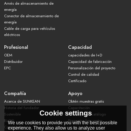
Arnés de almacenamiento de
energía
Conector de almacenamiento de
energía
Cable de carga para vehículos
eléctricos
Profesional
Capacidad
OEM
capacidades de I+D
Distribuidor
Capacidad de fabricación
EPC
Personalización del proyecto
Control de calidad
Certificado
Compañía
Apoyo
Acerca de SUNKEAN
Obtén muestras gratis
Historia del fundador
Capacitación
Cookie settings
Sostenible
Descarga del catálogo
BLOG
Preguntas frecuentes
We use cookies to provide you with the best possible
Contáctanos
experience. They also allow us to analyze user