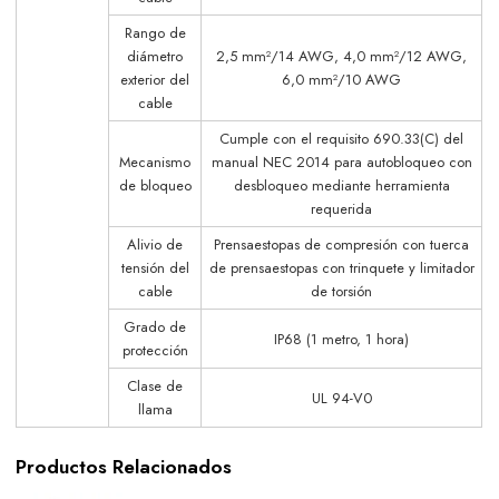
Rango de
diámetro
2,5 mm²/14 AWG, 4,0 mm²/12 AWG,
exterior del
6,0 mm²/10 AWG
cable
Cumple con el requisito 690.33(C) del
Mecanismo
manual NEC 2014 para autobloqueo con
de bloqueo
desbloqueo mediante herramienta
requerida
Alivio de
Prensaestopas de compresión con tuerca
tensión del
de prensaestopas con trinquete y limitador
cable
de torsión
Grado de
IP68 (1 metro, 1 hora)
protección
Clase de
UL 94-V0
llama
Productos Relacionados