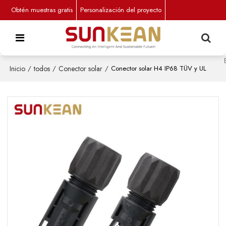
Obtén muestras gratis
Personalización del proyecto
Inicio
/
todos
/
Conector solar
/
Conector solar H4 IP68 TÜV y UL