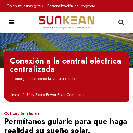
Obtén muestras gratis
Personalización del proyecto
Conexión a la central eléctrica
centralizada
La energía solar conecta un futuro fiable.
Inicio
/
Utility Scale Power Plant Connection
Cotización rápida
Permítanos guiarle para que haga
realidad su sueño solar.