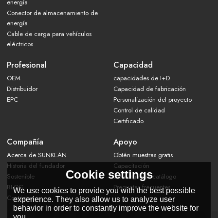
energía
Conector de almacenamiento de
energía
Cable de carga para vehículos
eléctricos
Profesional
Capacidad
OEM
capacidades de I+D
Distribuidor
Capacidad de fabricación
EPC
Personalización del proyecto
Control de calidad
Certificado
Compañía
Apoyo
Acerca de SUNKEAN
Obtén muestras gratis
Historia del fundador
Capacitación
Cookie settings
Sostenible
Descarga del catálogo
BLOG
Preguntas frecuentes
We use cookies to provide you with the best possible
Contáctanos
experience. They also allow us to analyze user
behavior in order to constantly improve the website for
you.