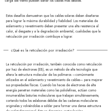
carga del viento pueden dañar los cables más débiles.
Estos desafíos demuestran que los cables solares deben diseñarse
para lograr la máxima durabilidad y fiabilidad. Los materiales de
aislamiento y revestimiento deben presentar una alta resistencia al
calor, al desgaste y a la degradación ambiental, cualidades que la
reticulación por irradiación contribuye a lograr.
¿Qué es la reticulación por irradiación?
La reticulación por irradiación, también conocida como reticulación
por haz de electrones (EB), es un método de alta tecnología que
altera la estructura molecular de los polímeros —comúnmente
utilizados en el aislamiento y revestimiento de cables— para mejorar
sus propiedades físicas. Cuando los haces de electrones de alta
energía penetran materiales como las poliolefinas, actúan como
innumerables bisturíes moleculares que trabajan simultáneamente,
cortando todos los eslabones débiles de las cadenas moleculares
originales y volviéndolas a soldar para formar una densa estructura
de red tridimensional. Esto se denomina «reticulación».